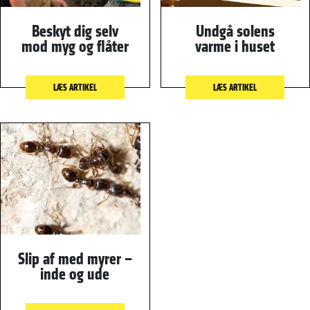
Beskyt dig selv
Undgå solens
mod myg og flåter
varme i huset
LÆS ARTIKEL
LÆS ARTIKEL
Slip af med myrer –
inde og ude