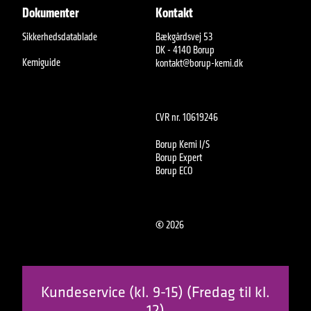
Dokumenter
Kontakt
Sikkerhedsdatablade
Bækgårdsvej 53
DK - 4140 Borup
Kemiguide
kontakt@borup-kemi.dk
CVR nr. 10619246
Borup Kemi I/S
Borup Expert
Borup ECO
©
2026
Kundeservice (kl. 9-15) (Fredag til kl.
12)