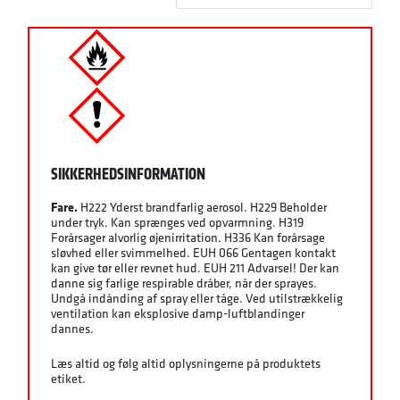
SIKKERHEDSINFORMATION
Fare.
H222 Yderst brandfarlig aerosol. H229 Beholder
under tryk. Kan sprænges ved opvarmning. H319
Forårsager alvorlig øjenirritation. H336 Kan forårsage
sløvhed eller svimmelhed. EUH 066 Gentagen kontakt
kan give tør eller revnet hud. EUH 211 Advarsel! Der kan
danne sig farlige respirable dråber, når der sprayes.
Undgå indånding af spray eller tåge. Ved utilstrækkelig
ventilation kan eksplosive damp-luftblandinger
dannes.
Læs altid og følg altid oplysningerne på produktets
etiket.