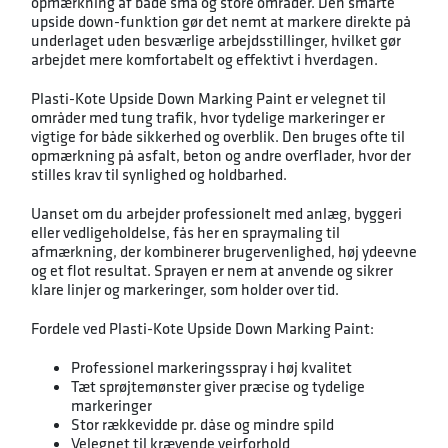
opmærkning af både små og store områder. Den smarte
upside down-funktion gør det nemt at markere direkte på
underlaget uden besværlige arbejdsstillinger, hvilket gør
arbejdet mere komfortabelt og effektivt i hverdagen.
Plasti-Kote Upside Down Marking Paint er velegnet til
områder med tung trafik, hvor tydelige markeringer er
vigtige for både sikkerhed og overblik. Den bruges ofte til
opmærkning på asfalt, beton og andre overflader, hvor der
stilles krav til synlighed og holdbarhed.
Uanset om du arbejder professionelt med anlæg, byggeri
eller vedligeholdelse, fås her en spraymaling til
afmærkning, der kombinerer brugervenlighed, høj ydeevne
og et flot resultat. Sprayen er nem at anvende og sikrer
klare linjer og markeringer, som holder over tid.
Fordele ved Plasti-Kote Upside Down Marking Paint:
Professionel markeringsspray i høj kvalitet
Tæt sprøjtemønster giver præcise og tydelige
markeringer
Stor rækkevidde pr. dåse og mindre spild
Velegnet til krævende vejrforhold