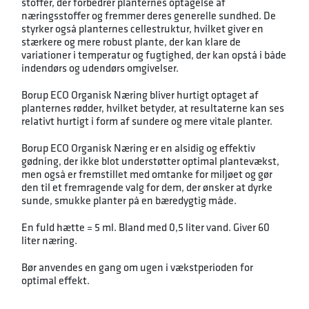
stoffer, der forbedrer planternes optagelse af
næringsstoffer og fremmer deres generelle sundhed. De
styrker også planternes cellestruktur, hvilket giver en
stærkere og mere robust plante, der kan klare de
variationer i temperatur og fugtighed, der kan opstå i både
indendørs og udendørs omgivelser.
Borup ECO Organisk Næring bliver hurtigt optaget af
planternes rødder, hvilket betyder, at resultaterne kan ses
relativt hurtigt i form af sundere og mere vitale planter.
Borup ECO Organisk Næring er en alsidig og effektiv
gødning, der ikke blot understøtter optimal plantevækst,
men også er fremstillet med omtanke for miljøet og gør
den til et fremragende valg for dem, der ønsker at dyrke
sunde, smukke planter på en bæredygtig måde.
En fuld hætte = 5 ml. Bland med 0,5 liter vand. Giver 60
liter næring.
Bør anvendes en gang om ugen i vækstperioden for
optimal effekt.