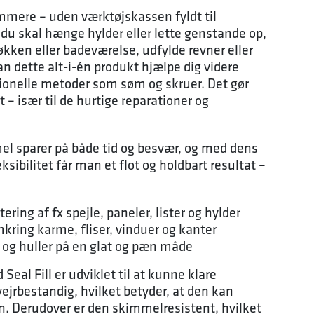
mmere – uden værktøjskassen fyldt til
du skal hænge hylder eller lette genstande op,
kken eller badeværelse, udfylde revner eller
n dette alt-i-én produkt hjælpe dig videre
ionelle metoder som søm og skruer. Det gør
 – især til de hurtige reparationer og
mel sparer på både tid og besvær, og med dens
sibilitet får man et flot og holdbart resultat –
ering af fx spejle, paneler, lister og hylder
ring karme, fliser, vinduer og kanter
r og huller på en glat og pæn måde
eal Fill er udviklet til at kunne klare
vejrbestandig, hvilket betyder, at den kan
. Derudover er den skimmelresistent, hvilket