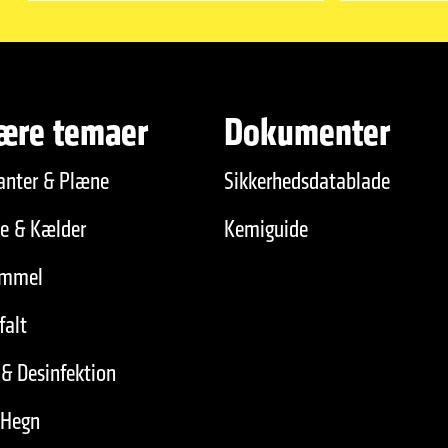
ære temaer
Dokumenter
anter & Plæne
Sikkerhedsdatablade
de & Kælder
Kemiguide
immel
falt
& Desinfektion
 Hegn