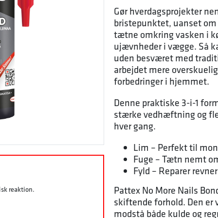
Gør hverdagsprojekter ne
bristepunktet, uanset om 
tætne omkring vasken i kø
ujævnheder i vægge. Så ka
uden besværet med tradit
arbejdet mere overskueligt
forbedringer i hjemmet.
Denne praktiske 3-i-1 for
stærke vedhæftning og flek
hver gang.
Lim – Perfekt til mont
Fuge – Tætn nemt omk
Fyld – Reparer revne
Pattex No More Nails Bond S
sk reaktion.
skiftende forhold. Den er 
modstå både kulde og regn