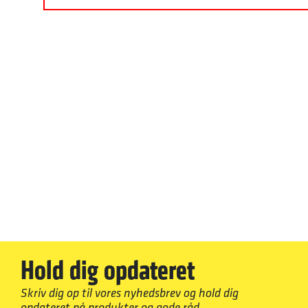
Hold dig opdateret
Skriv dig op til vores nyhedsbrev og hold dig
opdateret på produkter og gode råd.