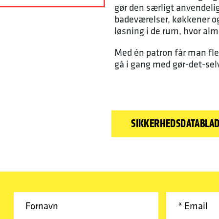
gør den særligt anvendeli
badeværelser, køkkener o
løsning i de rum, hvor alm
Med én patron får man fler
gå i gang med gør-det-sel
SIKKERHEDSDATABLA