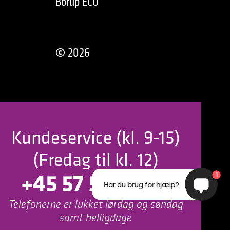
Borup ECO
©
2026
Kundeservice (kl. 9-15)
(Fredag til kl. 12)
+45 57 56 00 20
1
Har du brug for hjælp?
Telefonerne er lukket lørdag og søndag
samt helligdage