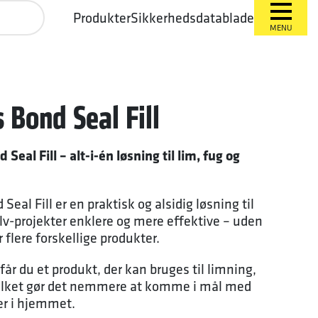
Produkter
Sikkerhedsdatablade
MENU
 Bond Seal Fill
eal Fill – alt-i-én løsning til lim, fug og
eal Fill er en praktisk og alsidig løsning til
selv-projekter enklere og mere effektive – uden
 flere forskellige produkter.
r du et produkt, der kan bruges til limning,
vilket gør det nemmere at komme i mål med
er i hjemmet.