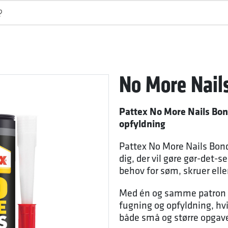
No More Nails
Pattex No More Nails Bond S
opfyldning
Pattex No More Nails Bond S
dig, der vil gøre gør-det-
behov for søm, skruer eller
Med én og samme patron få
fugning og opfyldning, h
både små og større opgav