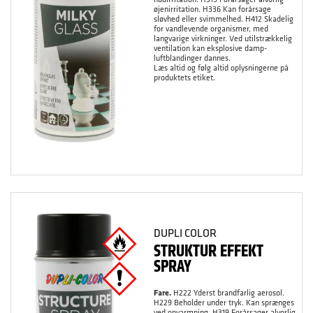
øjenirritation. H336 Kan forårsage
sløvhed eller svimmelhed. H412 Skadelig
for vandlevende organismer, med
langvarige virkninger. Ved utilstrækkelig
ventilation kan eksplosive damp-
luftblandinger dannes.
Læs altid og følg altid oplysningerne på
produktets etiket.
DUPLI COLOR
STRUKTUR EFFEKT
SPRAY
Fare.
H222 Yderst brandfarlig aerosol.
H229 Beholder under tryk. Kan sprænges
ved opvarmning. H319 Forårsager alvorlig