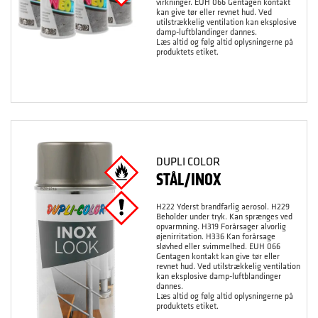
virkninger. EUH 066 Gentagen kontakt
kan give tør eller revnet hud. Ved
utilstrækkelig ventilation kan eksplosive
damp-luftblandinger dannes.
Læs altid og følg altid oplysningerne på
produktets etiket.
DUPLI COLOR
STÅL/INOX
H222 Yderst brandfarlig aerosol. H229
Beholder under tryk. Kan sprænges ved
opvarmning. H319 Forårsager alvorlig
øjenirritation. H336 Kan forårsage
sløvhed eller svimmelhed. EUH 066
Gentagen kontakt kan give tør eller
revnet hud. Ved utilstrækkelig ventilation
kan eksplosive damp-luftblandinger
dannes.
Læs altid og følg altid oplysningerne på
produktets etiket.