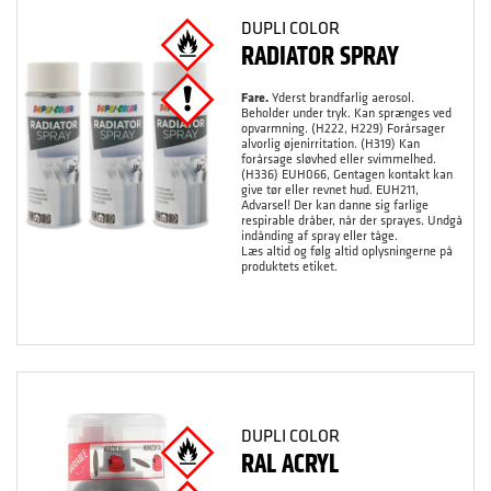
DUPLI COLOR
RADIATOR SPRAY
Fare.
Yderst brandfarlig aerosol.
Beholder under tryk. Kan sprænges ved
opvarmning. (H222, H229) Forårsager
alvorlig øjenirritation. (H319) Kan
forårsage sløvhed eller svimmelhed.
(H336) EUH066, Gentagen kontakt kan
give tør eller revnet hud. EUH211,
Advarsel! Der kan danne sig farlige
respirable dråber, når der sprayes. Undgå
indånding af spray eller tåge.
Læs altid og følg altid oplysningerne på
produktets etiket.
DUPLI COLOR
RAL ACRYL