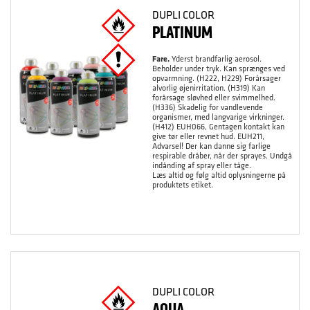
DUPLI COLOR
PLATINUM
Fare.
Yderst brandfarlig aerosol.
Beholder under tryk. Kan sprænges ved
opvarmning. (H222, H229) Forårsager
alvorlig øjenirritation. (H319) Kan
forårsage sløvhed eller svimmelhed.
(H336) Skadelig for vandlevende
organismer, med langvarige virkninger.
(H412) EUH066, Gentagen kontakt kan
give tør eller revnet hud. EUH211,
Advarsel! Der kan danne sig farlige
respirable dråber, når der sprayes. Undgå
indånding af spray eller tåge.
Læs altid og følg altid oplysningerne på
produktets etiket.
DUPLI COLOR
AQUA