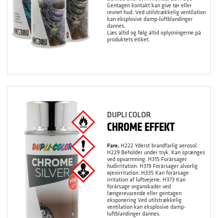
Gentagen kontakt kan give tør eller
revnet hud. Ved utilstrækkelig ventilation
kan eksplosive damp-luftblandinger
dannes.
Læs altid og følg altid oplysningerne på
produktets etiket.
DUPLI COLOR
CHROME EFFEKT
Fare.
H222 Yderst brandfarlig aerosol.
H229 Beholder under tryk. Kan sprænges
ved opvarmning. H315 Forårsager
hudirritation. H319 Forårsager alvorlig
øjenirritation. H335 Kan forårsage
irritation af luftvejene. H373 Kan
forårsage organskader ved
længerevarende eller gentagen
eksponering Ved utilstrækkelig
ventilation kan eksplosive damp-
luftblandinger dannes.