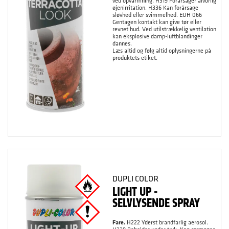
ved opvarmning. H319 Forårsager alvorlig
øjenirritation. H336 Kan forårsage
sløvhed eller svimmelhed. EUH 066
Gentagen kontakt kan give tør eller
revnet hud. Ved utilstrækkelig ventilation
kan eksplosive damp-luftblandinger
dannes.
Læs altid og følg altid oplysningerne på
produktets etiket.
DUPLI COLOR
LIGHT UP -
SELVLYSENDE SPRAY
Fare.
H222 Yderst brandfarlig aerosol.