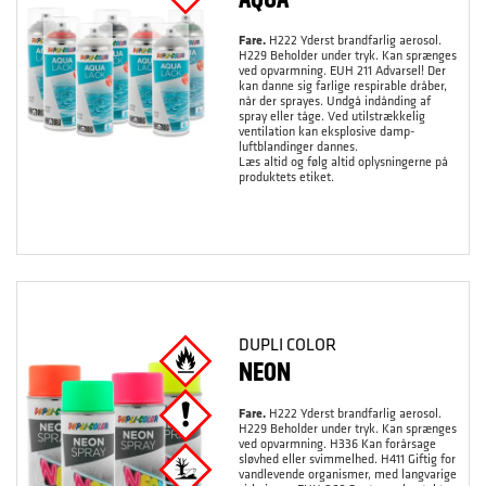
Fare.
H222 Yderst brandfarlig aerosol.
H229 Beholder under tryk. Kan sprænges
ved opvarmning. EUH 211 Advarsel! Der
kan danne sig farlige respirable dråber,
når der sprayes. Undgå indånding af
spray eller tåge. Ved utilstrækkelig
ventilation kan eksplosive damp-
luftblandinger dannes.
Læs altid og følg altid oplysningerne på
produktets etiket.
DUPLI COLOR
NEON
Fare.
H222 Yderst brandfarlig aerosol.
H229 Beholder under tryk. Kan sprænges
ved opvarmning. H336 Kan forårsage
sløvhed eller svimmelhed. H411 Giftig for
vandlevende organismer, med langvarige