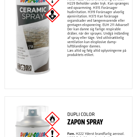
H229 Beholder under tryk. Kan sprænges
ved opvarmning. H315 Forårsager
hudirritation. H319 Forårsager alvorlig
øjenirritation. H373 Kan forårsage
organskader ved længerevarende eller
gentagen eksponering. EUH 211 Advarsel!
Der kan danne sig farlige respirable
dråber, når der sprayes. Undgå indånding
af spray eller tåge. Ved utilstrækkelig
ventilation kan eksplosive damp-
luftblandinger dannes.
Læs altid og følg altid oplysningerne på
produktets etiket.
DUPLI COLOR
ZAPON SPRAY
Fare.
H222 Yderst brandfarlig aerosol.