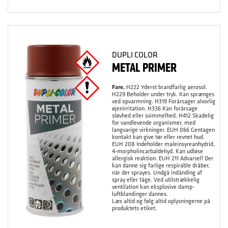
DUPLI COLOR
METAL PRIMER
Fare.
H222 Yderst brandfarlig aerosol.
H229 Beholder under tryk. Kan sprænges
ved opvarmning. H319 Forårsager alvorlig
øjenirritation. H336 Kan forårsage
sløvhed eller svimmelhed. H412 Skadelig
for vandlevende organismer, med
langvarige virkninger. EUH 066 Gentagen
kontakt kan give tør eller revnet hud.
EUH 208 Indeholder maleinsyreanhydrid,
4-morpholincarbaldehyd. Kan udløse
allergisk reaktion. EUH 211 Advarsel! Der
kan danne sig farlige respirable dråber,
når der sprayes. Undgå indånding af
spray eller tåge. Ved utilstrækkelig
ventilation kan eksplosive damp-
luftblandinger dannes.
Læs altid og følg altid oplysningerne på
produktets etiket.