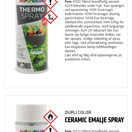
Fare.
H222 Yderst brandfarlig aerosol.
H229 Beholder under tryk. Kan sprænges
ved opvarmning. H315 Forårsager
hudirritation. H319 Forårsager alvorlig
øjenirritation. H336 Kan forårsage
sløvhed eller svimmelhed. H411 Giftig for
vandlevende organismer, med langvarige
virkninger. EUH 211 Advarsel! Der kan
danne sig farlige respirable dråber, når
der sprayes. Undgå indånding af spray
eller tåge. Ved utilstrækkelig ventilation
kan eksplosive damp-luftblandinger
dannes.
Læs altid og følg altid oplysningerne på
produktets etiket.
DUPLI COLOR
CERAMIC EMALJE SPRAY
Fare.
H222 Yderst brandfarlig aerosol.