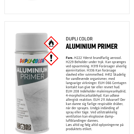
DUPLI COLOR
ALUMINIUM PRIMER
Fare.
H222 Yderst brandfarlig aerosol.
H229 Beholder under tryk. Kan sprænges
ved opvarmning. H319 Forårsager alvorlig
øjenirritation. H336 Kan forårsage
sløvhed eller svimmelhed. H412 Skadelig
for vandlevende organismer, med
langvarige virkninger. EUH 066 Gentagen
kontakt kan give tør eller revnet hud.
EUH 208 Indeholder maleinsyreanhydrid,
4-morpholincarbaldehyd. Kan udløse
allergisk reaktion. EUH 211 Advarsel! Der
kan danne sig farlige respirable dråber,
når der sprayes. Undgå indånding af
spray eller tåge. Ved utilstrækkelig
ventilation kan eksplosive damp-
luftblandinger dannes.
Læs altid og følg altid oplysningerne på
produktets etiket.