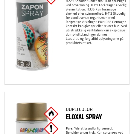
H229 Beholder under tryk. Kan sprænges
ved opvarmning. H319 Forårsager alvorlig
øjenirritation. H336 Kan forårsage
sløvhed eller svimmelhed. H412 Skadelig
for vandlevende organismer, med
langvarige virkninger. EUH 066 Gentagen
kontakt kan give tør eller revnet hud. Ved
utilstrækkelig ventilation kan eksplosive
damp-luftblandinger dannes.
Læs altid og følg altid oplysningerne på
produktets etiket.
DUPLI COLOR
ELOXAL SPRAY
Fare.
Yderst brandfarlig aerosol.
Beholder under tryk. Kan sprænges ved