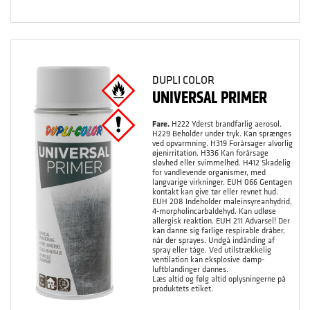
DUPLI COLOR
UNIVERSAL PRIMER
Fare.
H222 Yderst brandfarlig aerosol.
H229 Beholder under tryk. Kan sprænges
ved opvarmning. H319 Forårsager alvorlig
øjenirritation. H336 Kan forårsage
sløvhed eller svimmelhed. H412 Skadelig
for vandlevende organismer, med
langvarige virkninger. EUH 066 Gentagen
kontakt kan give tør eller revnet hud.
EUH 208 Indeholder maleinsyreanhydrid,
4-morpholincarbaldehyd. Kan udløse
allergisk reaktion. EUH 211 Advarsel! Der
kan danne sig farlige respirable dråber,
når der sprayes. Undgå indånding af
spray eller tåge. Ved utilstrækkelig
ventilation kan eksplosive damp-
luftblandinger dannes.
Læs altid og følg altid oplysningerne på
produktets etiket.