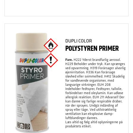
DUPLI COLOR
POLYSTYREN PRIMER
Fare.
H222 Yderst brandfarlig aerosol.
H229 Beholder under tryk. Kan sprænges
ved opvarmning. H319 Forårsager alvorlig
øjenirritation. H336 Kan forårsage
sløvhed eller svimmelhed. H412 Skadelig
for vandlevende organismer, med
langvarige virkninger. EUH 208
Indeholder fedtsyrer, Fedtsyrer, tallolie,
forbindelser med oleylamin. Kan udløse
allergisk reaktion. EUH 211 Advarsel! Der
kan danne sig farlige respirable dråber,
når der sprayes. Undgå indånding af
spray eller tåge. Ved utilstrækkelig
ventilation kan eksplosive damp-
luftblandinger dannes.
Læs altid og følg altid oplysningerne på
produktets etiket.