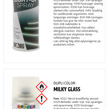
H229 Beholder under tryk. Kan sprænges
ved opvarmning. H319 Forårsager alvorlig
øjenirritation. H336 Kan forårsage
sløvhed eller svimmelhed. H412 Skadelig
for vandlevende organismer, med
langvarige virkninger. EUH 066 Gentagen
kontakt kan give tør eller revnet hud.
EUH 208 Indeholder 4-
morpholincarbaldehyd. Kan udløse
allergisk reaktion. Ved utilstrækkelig
ventilation kan eksplosive damp-
luftblandinger dannes.
Læs altid og følg altid oplysningerne på
produktets etiket.
DUPLI COLOR
MILKY GLASS
Fare.
H222 Yderst brandfarlig aerosol.
H229 Beholder under tryk. Kan sprænges
ved opvarmning. H315 Forårsager
hudirritation. H319 Forårsager alvorlig