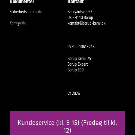
Dokumenter
Kontakt
Sikkerhedsdatablade
Bækgårdsvej 53
DK - 4140 Borup
Kemiguide
kontakt@borup-kemi.dk
CVR nr. 10619246
Borup Kemi I/S
Borup Expert
Borup ECO
©
2026
Kundeservice (kl. 9-15) (Fredag til kl.
12)