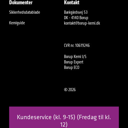
Dokumenter
Kontakt
Sikkerhedsdatablade
Bækgårdsvej 53
DK - 4140 Borup
Kemiguide
kontakt@borup-kemi.dk
CVR nr. 10619246
Borup Kemi I/S
Borup Expert
Borup ECO
©
2026
Kundeservice (kl. 9-15) (Fredag til kl.
12)