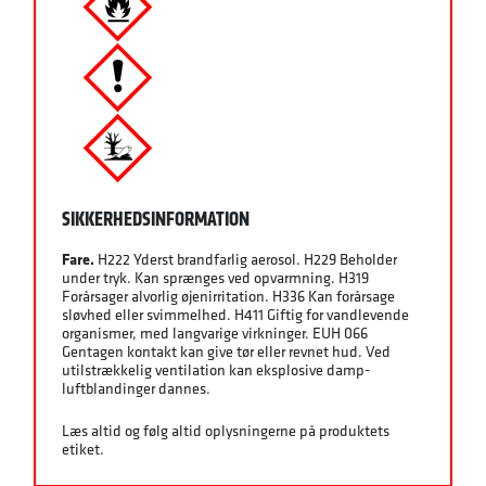
SIKKERHEDSINFORMATION
Fare.
H222 Yderst brandfarlig aerosol. H229 Beholder
under tryk. Kan sprænges ved opvarmning. H319
Forårsager alvorlig øjenirritation. H336 Kan forårsage
sløvhed eller svimmelhed. H411 Giftig for vandlevende
organismer, med langvarige virkninger. EUH 066
Gentagen kontakt kan give tør eller revnet hud. Ved
utilstrækkelig ventilation kan eksplosive damp-
luftblandinger dannes.
Læs altid og følg altid oplysningerne på produktets
etiket.