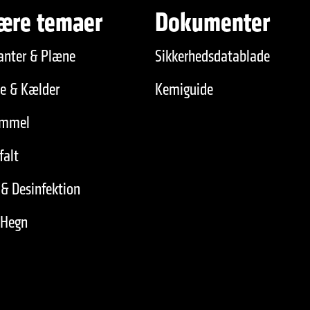
ære temaer
Dokumenter
anter & Plæne
Sikkerhedsdatablade
de & Kælder
Kemiguide
immel
falt
& Desinfektion
 Hegn