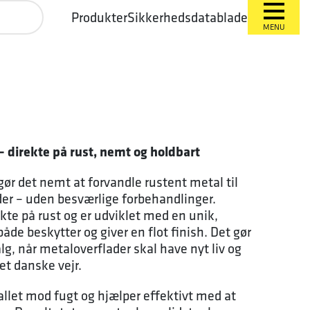
Produkter
Sikkerhedsdatablade
MENU
direkte på rust, nemt og holdbart
r det nemt at forvandle rustent metal til
der – uden besværlige forbehandlinger.
kte på rust og er udviklet med en unik,
åde beskytter og giver en flot finish. Det gør
lg, når metaloverflader skal have nyt liv og
t danske vejr.
let mod fugt og hjælper effektivt med at