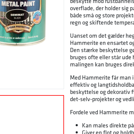
beskytte mod rustdannelse
overflade, der holder sig p
både små og store projekt
regn og skiftende tempera
Uanset om det gælder hegn
Hammerite en ensartet og
Den stærke beskyttelse gør
bruges ofte eller står ude 
malingen kan bruges direk
Med Hammerite får man i
effektiv og langtidsholdb
beskyttelse og dekorativ fi
det-selv-projekter og vedl
Fordele ved Hammerite m
Kan males direkte på
Giver en flot og holdb