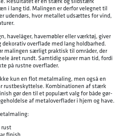
. Resultatet er en stærk og slidstærk
æn i lang tid. Malingen er derfor velegnet til
er udendørs, hvor metallet udsættes for vind,
turer.
, havelåger, havemøbler eller værktøj, giver
 dekorativ overflade med lang holdbarhed.
 malingen særligt praktisk til områder, der
hele året rundt. Samtidig sparer man tid, fordi
te på rustne overflader.
kke kun en flot metalmaling, men også en
ar rustbeskyttelse. Kombinationen af stærk
nish gør den til et populært valg for både gør-
igeholdelse af metaloverflader i hjem og have.
etalmaling:
 rust
ar finish