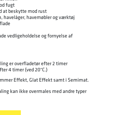
od fugt
d at beskytte mod rust
gn, havelåger, havemøbler og værktøj
flade
både vedligeholdelse og fornyelse af
g er overfladetør efter 2 timer
fter 4 timer (ved 20°C.)
Hammer Effekt, Glat Effekt samt i Semimat.
ing kan ikke overmales med andre typer