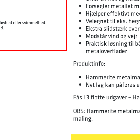
Forsegler metallet m
Hjælper effektivt me
Velegnet til eks. he
sløvhed eller svimmelhed.
Ekstra slidstærk over
ud.
Modstår vind og vejr
Praktisk løsning til 
metaloverflader
Produktinfo:
Hammerite metalmalin
Nyt lag kan påføres e
Fås i 3 flotte udgaver – 
OBS: Hammerite metalmal
maling.