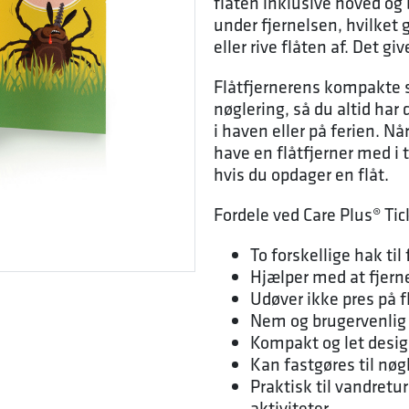
flåten inklusive hoved og 
under fjernelsen, hvilket g
eller rive flåten af. Det g
Flåtfjernerens kompakte st
nøglering, så du altid ha
i haven eller på ferien. Nå
have en flåtfjerner med i 
hvis du opdager en flåt.
Fordele ved Care Plus® Tic
To forskellige hak til 
Hjælper med at fjern
Udøver ikke pres på f
Nem og brugervenlig
Kompakt og let desi
Kan fastgøres til nø
Praktisk til vandret
aktiviteter