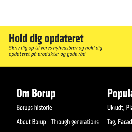
Hold dig opdateret
Skriv dig op til vores nyhedsbrev og hold dig
opdateret på produkter og gode råd.
Om Borup
Popul
Borups historie
Ukrudt, Pl
About Borup - Through generations
Tag, Faca