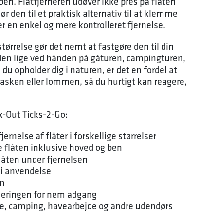
ben. Flåtfjerneren udøver ikke pres på flåten
ør den til et praktisk alternativ til at klemme
iver en enkel og mere kontrolleret fjernelse.
ørrelse gør det nemt at fastgøre den til din
r den lige ved hånden på gåturen, campingturen,
r du opholder dig i naturen, er det en fordel at
tasken eller lommen, så du hurtigt kan reagere,
k-Out Ticks-2-Go:
fjernelse af flåter i forskellige størrelser
e flåten inklusive hoved og ben
låten under fjernelsen
 i anvendelse
gn
gleringen for nem adgang
ure, camping, havearbejde og andre udendørs