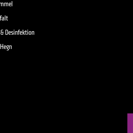
immel
falt
& Desinfektion
 Hegn