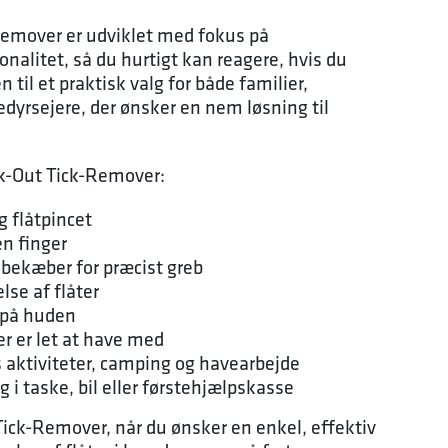
Remover er udviklet med fokus på
nalitet, så du hurtigt kan reagere, hvis du
n til et praktisk valg for både familier,
edyrsejere, der ønsker en nem løsning til
ck-Out Tick-Remover:
g flåtpincet
n finger
ibekæber for præcist greb
lse af flåter
 på huden
r er let at have med
s aktiviteter, camping og havearbejde
g i taske, bil eller førstehjælpskasse
Tick-Remover, når du ønsker en enkel, effektiv