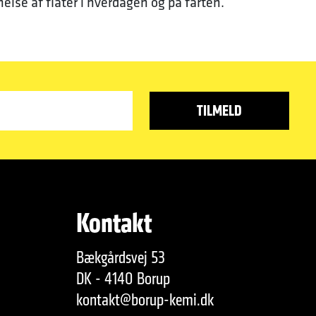
rnelse af flåter i hverdagen og på farten.
Kontakt
Bækgårdsvej 53
DK - 4140 Borup
kontakt@borup-kemi.dk