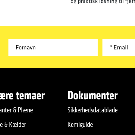
og praktisk løsning til fje
ære temaer
Dokumenter
anter & Plæne
Sikkerhedsdatablade
de & Kælder
Kemiguide