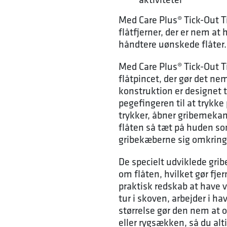
Med Care Plus® Tick-Out T
flåtfjerner, der er nem at
håndtere uønskede flåter.
Med Care Plus® Tick-Out T
flåtpincet, der gør det nem
konstruktion er designet t
pegefingeren til at trykke
trykker, åbner gribemekan
flåten så tæt på huden som
gribekæberne sig omkring f
De specielt udviklede grib
om flåten, hvilket gør fje
praktisk redskab at have v
tur i skoven, arbejder i 
størrelse gør den nem at 
eller rygsækken, så du alti