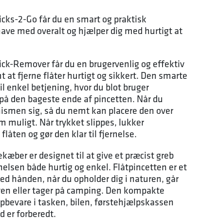
icks-2-Go får du en smart og praktisk
 have med overalt og hjælper dig med hurtigt at
ick-Remover får du en brugervenlig og effektiv
t at fjerne flåter hurtigt og sikkert. Den smarte
il enkel betjening, hvor du blot bruger
 på den bageste ende af pincetten. Når du
ismen sig, så du nemt kan placere den over
 muligt. Når trykket slippes, lukker
låten og gør den klar til fjernelse.
ekæber er designet til at give et præcist greb
rnelsen både hurtig og enkel. Flåtpincetten er et
ed hånden, når du opholder dig i naturen, går
haven eller tager på camping. Den kompakte
opbevare i tasken, bilen, førstehjælpskassen
d er forberedt.