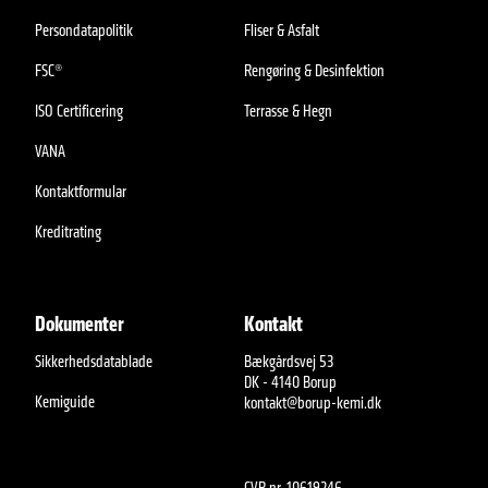
Persondatapolitik
Fliser & Asfalt
FSC®
Rengøring & Desinfektion
ISO Certificering
Terrasse & Hegn
VANA
Kontaktformular
Kreditrating
Dokumenter
Kontakt
Sikkerhedsdatablade
Bækgårdsvej 53
DK - 4140 Borup
Kemiguide
kontakt@borup-kemi.dk
CVR nr. 10619246