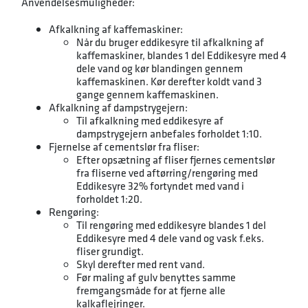
Anvendelsesmuligheder:
Afkalkning af kaffemaskiner:
Når du bruger eddikesyre til afkalkning af
kaffemaskiner, blandes 1 del Eddikesyre med 4
dele vand og kør blandingen gennem
kaffemaskinen. Kør derefter koldt vand 3
gange gennem kaffemaskinen.
Afkalkning af dampstrygejern:
Til afkalkning med eddikesyre af
dampstrygejern anbefales forholdet 1:10.
Fjernelse af cementslør fra fliser:
Efter opsætning af fliser fjernes cementslør
fra fliserne ved aftørring/rengøring med
Eddikesyre 32% fortyndet med vand i
forholdet 1:20.
Rengøring:
Til rengøring med eddikesyre blandes 1 del
Eddikesyre med 4 dele vand og vask f.eks.
fliser grundigt.
Skyl derefter med rent vand.
Før maling af gulv benyttes samme
fremgangsmåde for at fjerne alle
kalkaflejringer.