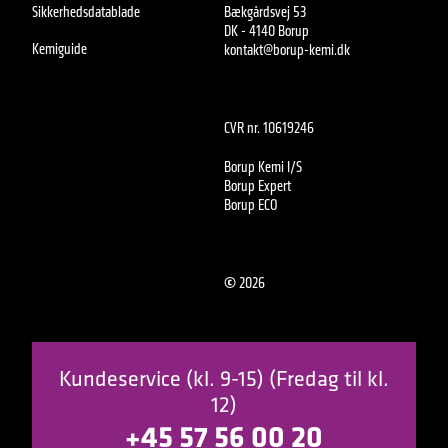
Sikkerhedsdatablade
Bækgårdsvej 53
DK - 4140 Borup
Kemiguide
kontakt@borup-kemi.dk
CVR nr. 10619246
Borup Kemi I/S
Borup Expert
Borup ECO
©
2026
Kundeservice (kl. 9-15) (Fredag til kl.
12)
+45 57 56 00 20