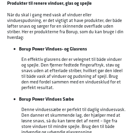
Produkter til renere vinduer, glas og spejle
Når du skal i gang med vask af vinduer eller
vinduespudsning, er det vigtigt at have produkter, der både
løfter snavs og sørger for en skinnende overflade uden
striber. Her er produkterne fra Borup, som du kan bruge i din
hverdag:
Borup Power Vindues- og Glasrens
En effektiv glasrens der er velegnet til både vinduer
og spejle. Den fjerner fedtede fingeraftryk, støv og
snavs uden at efterlade striber, hvilket gør den ideel
til både vask af vinduer og pudsning af spejl. Brug
den med fordel sammen med en vinduesklud for et
perfekt resultat.
Borup Power Vindues Sæbe
Denne vinduessæbe er perfekt til daglig vinduesvask.
Den danner et skummende lag, der hjælper med at
løsne snavs, så du kan tørre det af nemt – lige fra
store vinduer til mindre spejle. Brug den til både
indvendig og udvendig glasrensning.