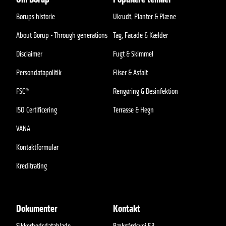
Borups historie
Ukrudt, Planter & Plæne
About Borup - Through generations
Tag, Facade & Kælder
Disclaimer
Fugt & Skimmel
Persondatapolitik
Fliser & Asfalt
FSC®
Rengøring & Desinfektion
ISO Certificering
Terrasse & Hegn
VANA
Kontaktformular
Kreditrating
Dokumenter
Kontakt
Sikkerhedsdatablade
Bækgårdsvej 53