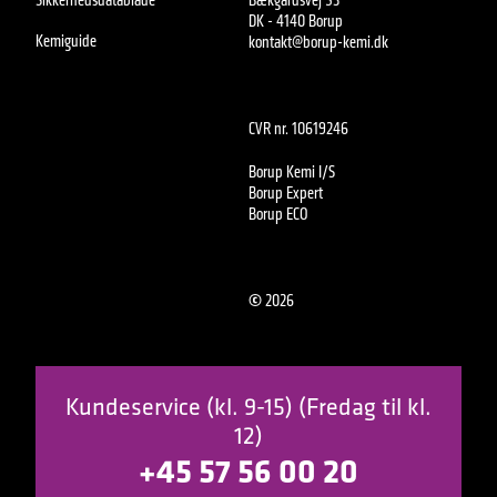
DK - 4140 Borup
Kemiguide
kontakt@borup-kemi.dk
CVR nr. 10619246
Borup Kemi I/S
Borup Expert
Borup ECO
©
2026
Kundeservice (kl. 9-15) (Fredag til kl.
12)
+45 57 56 00 20