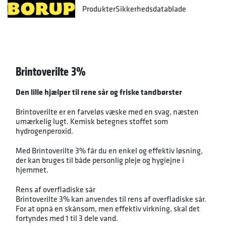
Produkter
Sikkerhedsdatablade
Brintoverilte 3%
Den lille hjælper til rene sår og friske tandbørster
Brintoverilte er en farveløs væske med en svag, næsten
umærkelig lugt. Kemisk betegnes stoffet som
hydrogenperoxid.
Med Brintoverilte 3% får du en enkel og effektiv løsning,
der kan bruges til både personlig pleje og hygiejne i
hjemmet.
Rens af overfladiske sår
Brintoverilte 3% kan anvendes til rens af overfladiske sår.
For at opnå en skånsom, men effektiv virkning, skal det
fortyndes med 1 til 3 dele vand.