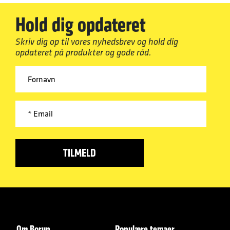
Hold dig opdateret
Skriv dig op til vores nyhedsbrev og hold dig
opdateret på produkter og gode råd.
Om Borup
Populære temaer