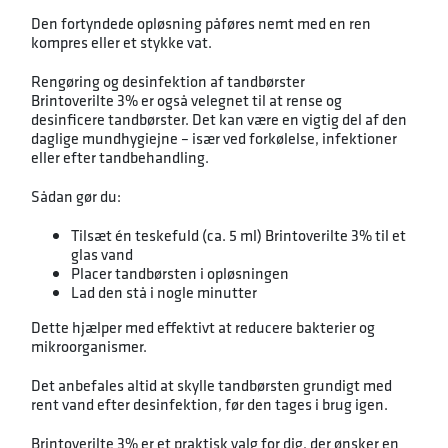
Den fortyndede opløsning påføres nemt med en ren
kompres eller et stykke vat.
Rengøring og desinfektion af tandbørster
Brintoverilte 3% er også velegnet til at rense og
desinficere tandbørster. Det kan være en vigtig del af den
daglige mundhygiejne – især ved forkølelse, infektioner
eller efter tandbehandling.
Sådan gør du:
Tilsæt én teskefuld (ca. 5 ml) Brintoverilte 3% til et
glas vand
Placer tandbørsten i opløsningen
Lad den stå i nogle minutter
Dette hjælper med effektivt at reducere bakterier og
mikroorganismer.
Det anbefales altid at skylle tandbørsten grundigt med
rent vand efter desinfektion, før den tages i brug igen.
Brintoverilte 3% er et praktisk valg for dig, der ønsker en