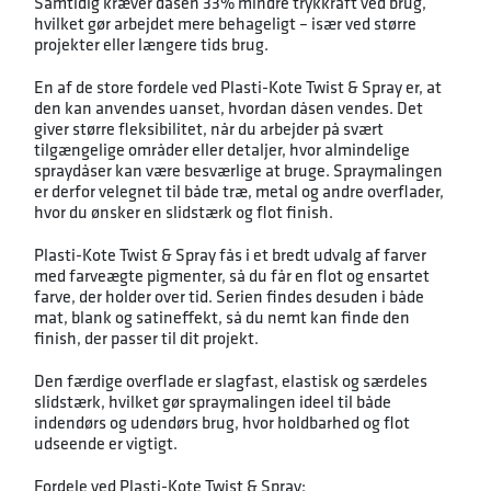
Samtidig kræver dåsen 33% mindre trykkraft ved brug,
hvilket gør arbejdet mere behageligt – især ved større
projekter eller længere tids brug.
En af de store fordele ved Plasti-Kote Twist & Spray er, at
den kan anvendes uanset, hvordan dåsen vendes. Det
giver større fleksibilitet, når du arbejder på svært
tilgængelige områder eller detaljer, hvor almindelige
spraydåser kan være besværlige at bruge. Spraymalingen
er derfor velegnet til både træ, metal og andre overflader,
hvor du ønsker en slidstærk og flot finish.
Plasti-Kote Twist & Spray fås i et bredt udvalg af farver
med farveægte pigmenter, så du får en flot og ensartet
farve, der holder over tid. Serien findes desuden i både
mat, blank og satineffekt, så du nemt kan finde den
finish, der passer til dit projekt.
Den færdige overflade er slagfast, elastisk og særdeles
slidstærk, hvilket gør spraymalingen ideel til både
indendørs og udendørs brug, hvor holdbarhed og flot
udseende er vigtigt.
Fordele ved Plasti-Kote Twist & Spray: