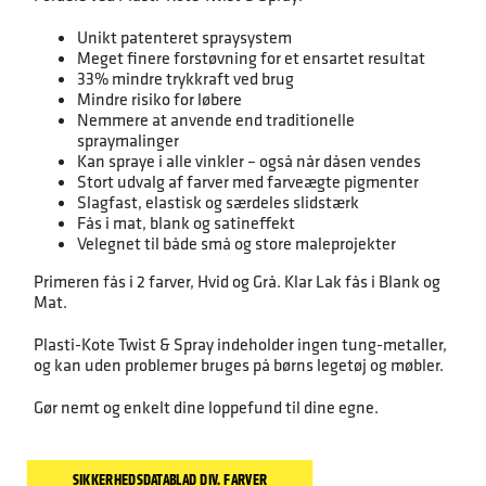
Unikt patenteret spraysystem
Meget finere forstøvning for et ensartet resultat
33% mindre trykkraft ved brug
Mindre risiko for løbere
Nemmere at anvende end traditionelle
spraymalinger
Kan spraye i alle vinkler – også når dåsen vendes
Stort udvalg af farver med farveægte pigmenter
Slagfast, elastisk og særdeles slidstærk
Fås i mat, blank og satineffekt
Velegnet til både små og store maleprojekter
Primeren fås i 2 farver, Hvid og Grå. Klar Lak fås i Blank og
Mat.
Plasti-Kote Twist & Spray indeholder ingen tung-metaller,
og kan uden problemer bruges på børns legetøj og møbler.
Gør nemt og enkelt dine loppefund til dine egne.
SIKKERHEDSDATABLAD DIV. FARVER