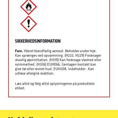
SIKKERHEDSINFORMATION
Fare.
Yderst brandfarlig aerosol. Beholder under tryk.
Kan sprænges ved opvarmning. (H222, H229) Forårsager
alvorlig øjenirritation. (H319) Kan forårsage sløvhed eller
svimmelhed. (H336) EUH066, Gentagen kontakt kan
give tør eller revnet hud. EUH208, Indeholder . Kan
udløse allergisk reaktion.
Læs altid og følg altid oplysningerne på produktets
etiket.