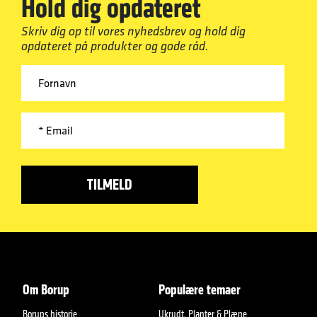
Hold dig opdateret
Skriv dig op til vores nyhedsbrev og hold dig
opdateret på produkter og gode råd.
Om Borup
Populære temaer
Borups historie
Ukrudt, Planter & Plæne