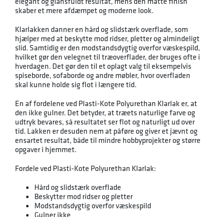
elegant og glansfuldt resultat, mens den matte finish
skaber et mere afdæmpet og moderne look.
Klarlakken danner en hård og slidstærk overflade, som
hjælper med at beskytte mod ridser, pletter og almindeligt
slid. Samtidig er den modstandsdygtig overfor væskespild,
hvilket gør den velegnet til træoverflader, der bruges ofte i
hverdagen. Det gør den til et oplagt valg til eksempelvis
spiseborde, sofaborde og andre møbler, hvor overfladen
skal kunne holde sig flot i længere tid.
En af fordelene ved Plasti-Kote Polyurethan Klarlak er, at
den ikke gulner. Det betyder, at træets naturlige farve og
udtryk bevares, så resultatet ser flot og naturligt ud over
tid. Lakken er desuden nem at påføre og giver et jævnt og
ensartet resultat, både til mindre hobbyprojekter og større
opgaver i hjemmet.
Fordele ved Plasti-Kote Polyurethan Klarlak:
Hård og slidstærk overflade
Beskytter mod ridser og pletter
Modstandsdygtig overfor væskespild
Gulner ikke