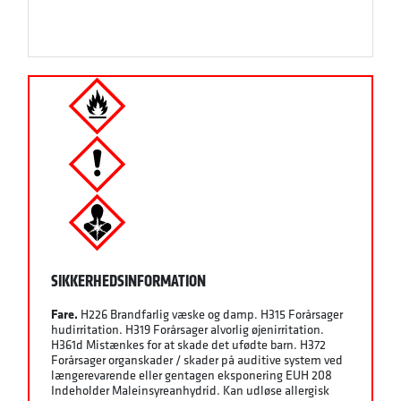
SIKKERHEDSINFORMATION
Fare.
H226 Brandfarlig væske og damp. H315 Forårsager
hudirritation. H319 Forårsager alvorlig øjenirritation.
H361d Mistænkes for at skade det ufødte barn. H372
Forårsager organskader / skader på auditive system ved
længerevarende eller gentagen eksponering EUH 208
Indeholder Maleinsyreanhydrid. Kan udløse allergisk