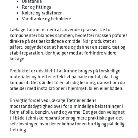
Olietanke
Rør og fittings
Kølere og radiatorer
Vandtanke og beholdere
Lækage Tætner er nem at anvende i praksis. De to
komponenter blandes sammen, hvorefter massen påføres
direkte på det beskadigede område. Når produktet er
påført, begynder det at hærde og danner en stærk, tæt og
stabil reparation, der hjælper med at forhindre videre
lækage.
Produktet er udviklet til at kunne bruges på forskellige
materialer og hæfter effektivt på både metal, plast og
komposit. Det gør det til en alsidig løsning, uanset om du
arbejder med installationer i hjemmet, bilen eller båden.
En vigtig fordel ved Lækage Tætner er dens
modstandsdygtighed over for almindelige belastninger i
form af olie, benzin, vand og varme. Det gør den velegnet
til både tekniske reparationer og mere praktiske gør-det-
selv løsninger, hvor der er behov for en hurtig og pålidelig
tætning.