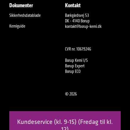
Dokumenter
Kontakt
Sikkerhedsdatablade
Bækgårdsvej 53
DK - 4140 Borup
Kemiguide
kontakt@borup-kemi.dk
CVR nr. 10619246
Borup Kemi I/S
Borup Expert
Borup ECO
©
2026
Kundeservice (kl. 9-15) (Fredag til kl.
12)