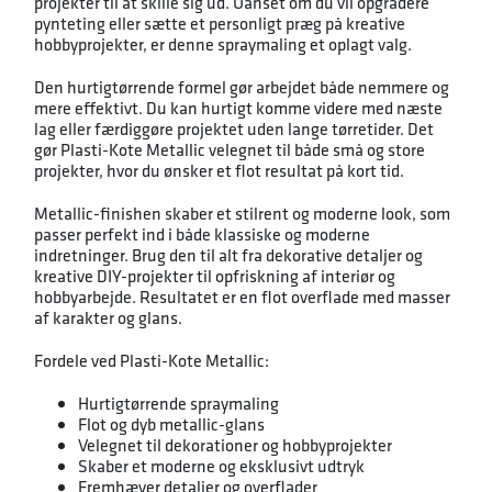
projekter til at skille sig ud. Uanset om du vil opgradere
pynteting eller sætte et personligt præg på kreative
hobbyprojekter, er denne spraymaling et oplagt valg.
Den hurtigtørrende formel gør arbejdet både nemmere og
mere effektivt. Du kan hurtigt komme videre med næste
lag eller færdiggøre projektet uden lange tørretider. Det
gør Plasti-Kote Metallic velegnet til både små og store
projekter, hvor du ønsker et flot resultat på kort tid.
Metallic-finishen skaber et stilrent og moderne look, som
passer perfekt ind i både klassiske og moderne
indretninger. Brug den til alt fra dekorative detaljer og
kreative DIY-projekter til opfriskning af interiør og
hobbyarbejde. Resultatet er en flot overflade med masser
af karakter og glans.
Fordele ved Plasti-Kote Metallic:
Hurtigtørrende spraymaling
Flot og dyb metallic-glans
Velegnet til dekorationer og hobbyprojekter
Skaber et moderne og eksklusivt udtryk
Fremhæver detaljer og overflader