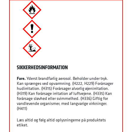
SIKKERHEDSINFORMATION
Fare.
Yderst brandfarlig aerosol. Beholder under tryk.
Kan sprænges ved opvarmning. (H222, H229) Forårsager
hudirritation. (H315) Forårsager alvorlig øjenirritation.
(H319) Kan forårsage irritation af luftvejene. (H335) Kan
forårsage sløvhed eller svimmelhed. (H336) Giftig for
vandlevende organismer, med langvarige virkninger.
(H411)
Læs altid og følg altid oplysningerne på produktets
etiket.