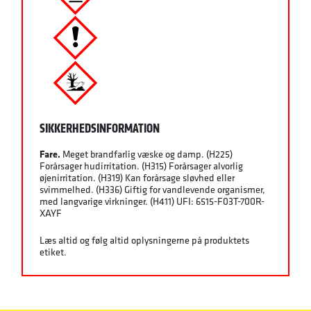
SIKKERHEDSINFORMATION
Fare.
Meget brandfarlig væske og damp. (H225)
Forårsager hudirritation. (H315) Forårsager alvorlig
øjenirritation. (H319) Kan forårsage sløvhed eller
svimmelhed. (H336) Giftig for vandlevende organismer,
med langvarige virkninger. (H411) UFI: 6515-F03T-700R-
XAYF
Læs altid og følg altid oplysningerne på produktets
etiket.