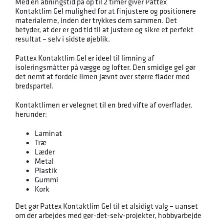
Med en åbningstid på op til 2 timer giver Pattex
Kontaktlim Gel mulighed for at finjustere og positionere
materialerne, inden der trykkes dem sammen. Det
betyder, at der er god tid til at justere og sikre et perfekt
resultat – selv i sidste øjeblik.
Pattex Kontaktlim Gel er ideel til limning af
isoleringsmåtter på vægge og lofter. Den smidige gel gør
det nemt at fordele limen jævnt over større flader med
bredspartel.
Kontaktlimen er velegnet til en bred vifte af overflader,
herunder:
Laminat
Træ
Læder
Metal
Plastik
Gummi
Kork
Det gør Pattex Kontaktlim Gel til et alsidigt valg – uanset
om der arbejdes med gør-det-selv-projekter, hobbyarbejde