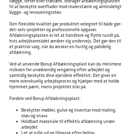
vægge, lofter eller træværk, bidrager afdækningsplasten
til at beskytte overflader mod malerstænk og almindeligt
bygge- og renoveringsstøv.
Den fleksible kvalitet gør produktet velegnet til både gør-
det-selv-projekter og professionelle opgaver.
Afdækningsplasten er let at håndtere og flytte rundt på,
hvis arbejdsområdet ændrer sig undervejs. Det gør den til
et praktisk valg, når du ønsker en hurtig og pålidelig
afdækning.
Ved at anvende Borup Afdækningsplast kan du minimere
risikoen for unødvendig rengøring efter arbejdet og
samtidig beskytte dine ejendele effektivt. Det giver en
mere overskuelig arbejdsproces og hjælper med at holde
hjemmet pænt, mens projektet står på.
Fordele ved Borup Afdækningsplast:
Beskytter møbler, gulve og inventar mod maling,
støv og snavs
Holdbart materiale til effektiv afdækning under
arbejdet
Let at rulle ud og tilpasse efter behov