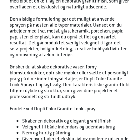
med blot et enkelt lag en dekorativ granitfinish, som giver
overfladen et eksklusivt og naturligt udseende.
Den alsidige formulering gør det muligt at anvende
sprayen på næsten alle typer materialer. Uanset om du
arbejder med træ, metal, glas, keramik, porcelæn, papir,
pap, sten eller plast, kan du opnå et flot og ensartet
resultat. Det gør produktet særligt velegnet til gør-det-
selv-projekter, boligindretning, kreative hobbyaktiviteter
og renovering af ældre interiør.
Ønsker du at skabe dekorative vaser, forny
blomsterkrukker, opfriske møbler eller sætte et personligt
præg på dine indretningsdetaljer, er Dupli Color Granite
Look Spray et oplagt valg. Den karakteristiske graniteffekt
tilfører dybde og struktur, som giver dine projekter et
professionelt og stilfuldt udtryk.
Fordele ved Dupli Color Granite Look spray:
Skaber en dekorativ og elegant granitfinish
Velegnet til både indendørs og udendørs brug
Nem og hurtig påføring
Giver overflader et eksklusivt og moderne udseende