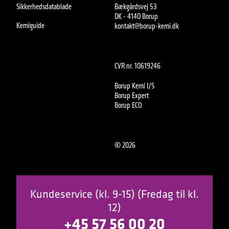
Sikkerhedsdatablade
Bækgårdsvej 53
DK - 4140 Borup
Kemiguide
kontakt@borup-kemi.dk
CVR nr. 10619246
Borup Kemi I/S
Borup Expert
Borup ECO
©
2026
Kundeservice (kl. 9-15) (Fredag til kl.
12)
+45 57 56 00 20