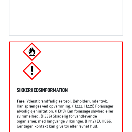
SIKKERHEDSINFORMATION
Fare.
Yderst brandfarlig aerosol. Beholder under tryk.
Kan sprænges ved opvarmning. (H222, H229) Forårsager
alvorlig øjenirritation. (H319) Kan forårsage sløvhed eller
svimmelhed. (H336) Skadelig for vandlevende
organismer, med langvarige virkninger. (H412) EUH066,
Gentagen kontakt kan give tør eller revnet hud.