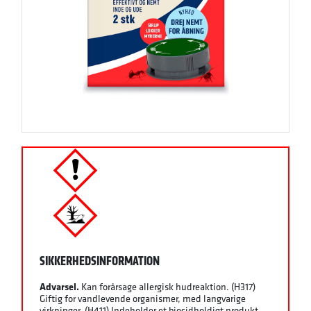
SIKKERHEDSINFORMATION
Advarsel.
Kan forårsage allergisk hudreaktion. (H317)
Giftig for vandlevende organismer, med langvarige
virkninger. (H411) Indeholder et biocidholdigt produkt.