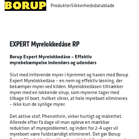
Produkter
Sikkerhedsdatablade
EXPERT Myrelokkedåse RP
Borup Expert Myrelokkedåse – Effektiv
myrebekæmpelse indendørs og udendørs
Slut med irriterende myrer i hjemmet og haven med Borup
Expert Myrelokkedåse – en nem og effektiv løsning, der
bekæmper myrer ved kilden. Myrelokkedåsen tiltrækker
myrer med en lokkende sirup, som myrerne tager med
tilbage til boet, hvilket sikrer, at hele myreboet elimineres
– ikke kun de synlige myrer.
Det aktive stof, Phenothrin, virker hurtigt og målrettet.
Allerede efter få dage vil man opleve en mærkbar
reduktion af myreproblemet, og inden for 2-4 uger vil
myreboet være fuldstændigt elimineret. Det gør Borup