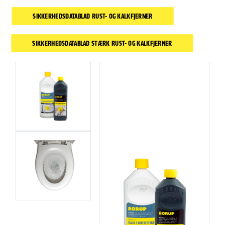
SIKKERHEDSDATABLAD RUST- OG KALKFJERNER
SIKKERHEDSDATABLAD STÆRK RUST- OG KALKFJERNER