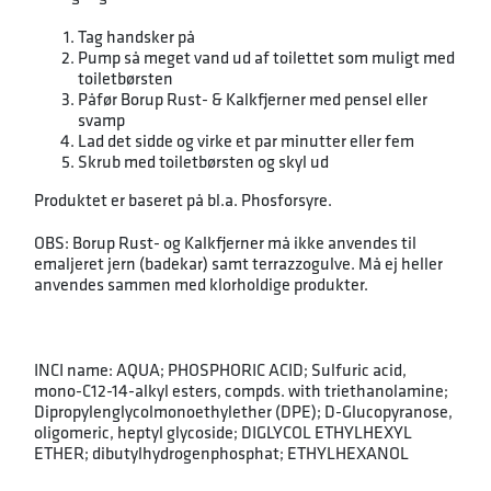
Tag handsker på
Pump så meget vand ud af toilettet som muligt med
toiletbørsten
Påfør Borup Rust- & Kalkfjerner med pensel eller
svamp
Lad det sidde og virke et par minutter eller fem
Skrub med toiletbørsten og skyl ud
Produktet er baseret på bl.a. Phosforsyre.
OBS: Borup Rust- og Kalkfjerner må ikke anvendes til
emaljeret jern (badekar) samt terrazzogulve. Må ej heller
anvendes sammen med klorholdige produkter.
INCI name: AQUA; PHOSPHORIC ACID; Sulfuric acid,
mono-C12-14-alkyl esters, compds. with triethanolamine;
Dipropylenglycolmonoethylether (DPE); D-Glucopyranose,
oligomeric, heptyl glycoside; DIGLYCOL ETHYLHEXYL
ETHER; dibutylhydrogenphosphat; ETHYLHEXANOL