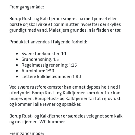
Fremgangsmåde:
Borup Rust- og Kalkfjerner smøres på med pensel eller
børste og skal virke et par minutter, hvorefter der skylles
grundigt med vand. Malet jern grundes, når fladen er tør.
Produktet anvendes i følgende forhold:
Svære forekomster: 1:1
Grundrensning: 1:5
Regelmæssig rensning: 1:25
Aluminium: 1:50
Lettere kalkbelægninger: 1:80
Ved svære rustforekomster kan emnet dyppes helt ned i
ufortyndet Borup Rust- og Kalkfjerner, som derefter kan
bruges igen. Borup Rust- og Kalkfjerner får fat i grovrust
og kommer i alle revner og sprækker.
Borup Rust- og Kalkfjerner er særdeles velegnet som kalk
og rustfjerner i WC-kummer.
Fremgangsmåde: