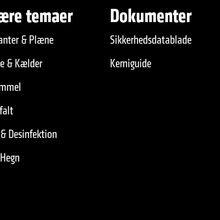
ære temaer
Dokumenter
anter & Plæne
Sikkerhedsdatablade
de & Kælder
Kemiguide
immel
falt
& Desinfektion
 Hegn