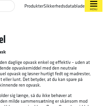
Produkter
Sikkerhedsdatablade
MENU
el
ask
en daglige opvask enkel og effektiv – uden at
ydende opvaskemiddel med den neutrale
nuel opvask og løsner hurtigt fedt og madrester,
eller lunt. Det betyder, at du kan spare på
skinnende ren opvask.
lder sig længe, så du ikke behøver at
 og den milde sammensætning er skånsom mod