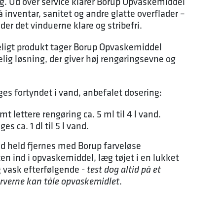
ug. Ud over service klarer Borup Opvaskemiddel
 inventar, sanitet og andre glatte overflader –
der det vinduerne klare og stribefri.
eligt produkt tager Borup Opvaskemiddel
lig løsning, der giver høj rengøringsevne og
s fortyndet i vand, anbefalet dosering:
t lettere rengøring ca. 5 ml til 4 l vand.
es ca. 1 dl til 5 l vand.
ed held fjernes med Borup farveløse
en ind i opvaskemiddel, læg tøjet i en lukket
g vask efterfølgende -
test dog altid på et
.
farverne kan tåle opvaskemidlet