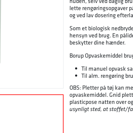
huden, selv ved daglig br
lette rengøringsopgaver på
og ved lav dosering efterla
Som et biologisk nedbryd
hensyn ved brug. En pålide
beskytter dine hænder.
Borup Opvaskemiddel bruge
Til manuel opvask sam
Til alm. rengøring brug
OBS: Pletter på tøj kan m
opvaskemiddel. Gnid plett
plasticpose natten over o
usynligt sted, at stoffet/