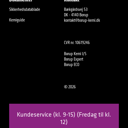
Sikkerhedsdatablade
Bækgårdsvej 53
DK - 4140 Borup
Kemiguide
kontakt@borup-kemi.dk
CVR nr. 10619246
Borup Kemi I/S
Borup Expert
Borup ECO
©
2026
Kundeservice (kl. 9-15) (Fredag til kl.
12)