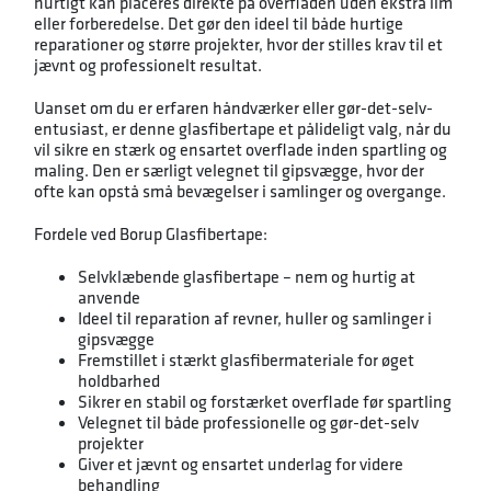
hurtigt kan placeres direkte på overfladen uden ekstra lim
eller forberedelse. Det gør den ideel til både hurtige
reparationer og større projekter, hvor der stilles krav til et
jævnt og professionelt resultat.
Uanset om du er erfaren håndværker eller gør-det-selv-
entusiast, er denne glasfibertape et pålideligt valg, når du
vil sikre en stærk og ensartet overflade inden spartling og
maling. Den er særligt velegnet til gipsvægge, hvor der
ofte kan opstå små bevægelser i samlinger og overgange.
Fordele ved Borup Glasfibertape:
Selvklæbende glasfibertape – nem og hurtig at
anvende
Ideel til reparation af revner, huller og samlinger i
gipsvægge
Fremstillet i stærkt glasfibermateriale for øget
holdbarhed
Sikrer en stabil og forstærket overflade før spartling
Velegnet til både professionelle og gør-det-selv
projekter
Giver et jævnt og ensartet underlag for videre
behandling