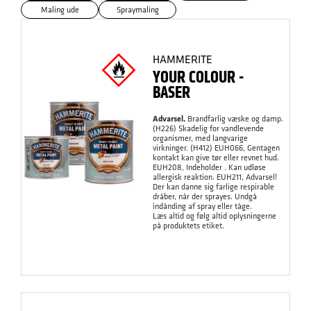
Maling ude
Spraymaling
HAMMERITE
YOUR COLOUR -
BASER
Advarsel.
Brandfarlig væske og damp.
(H226) Skadelig for vandlevende
organismer, med langvarige
virkninger. (H412) EUH066, Gentagen
kontakt kan give tør eller revnet hud.
EUH208, Indeholder . Kan udløse
allergisk reaktion. EUH211, Advarsel!
Der kan danne sig farlige respirable
dråber, når der sprayes. Undgå
indånding af spray eller tåge.
Læs altid og følg altid oplysningerne
på produktets etiket.