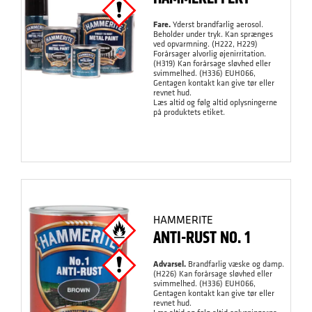
Fare.
Yderst brandfarlig aerosol.
Beholder under tryk. Kan sprænges
ved opvarmning. (H222, H229)
Forårsager alvorlig øjenirritation.
(H319) Kan forårsage sløvhed eller
svimmelhed. (H336) EUH066,
Gentagen kontakt kan give tør eller
revnet hud.
Læs altid og følg altid oplysningerne
på produktets etiket.
HAMMERITE
ANTI-RUST NO. 1
Advarsel.
Brandfarlig væske og damp.
(H226) Kan forårsage sløvhed eller
svimmelhed. (H336) EUH066,
Gentagen kontakt kan give tør eller
revnet hud.