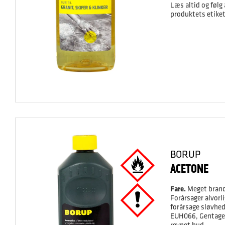
Læs altid og følg
produktets etiket
BORUP
ACETONE
Fare.
Meget brand
Forårsager alvorli
forårsage sløvhed
EUH066, Gentagen 
revnet hud.