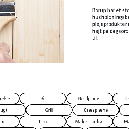
Borup har et st
husholdningske
plejeprodukter 
højt på dagsord
til.
else
Bil
Bordplader
D
Fugt
Grill
Græsplæne
en
Lim
Malertilbehør
Ma