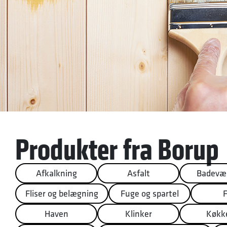
Produkter fra Borup
Afkalkning
Asfalt
Badevær
Fliser og belægning
Fuge og spartel
Haven
Klinker
Køkk