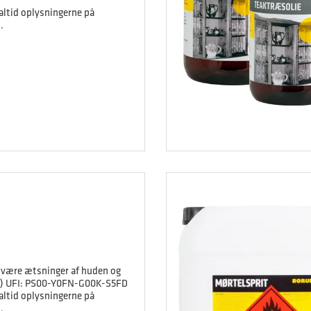
 altid oplysningerne på
.
svære ætsninger af huden og
4) UFI: PS00-Y0FN-G00K-S5FD
 altid oplysningerne på
.