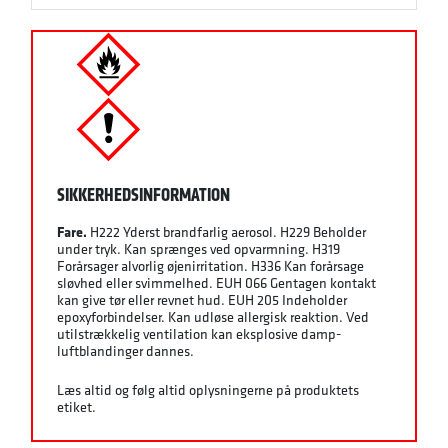
SIKKERHEDSINFORMATION
Fare.
H222 Yderst brandfarlig aerosol. H229 Beholder
under tryk. Kan sprænges ved opvarmning. H319
Forårsager alvorlig øjenirritation. H336 Kan forårsage
sløvhed eller svimmelhed. EUH 066 Gentagen kontakt
kan give tør eller revnet hud. EUH 205 Indeholder
epoxyforbindelser. Kan udløse allergisk reaktion. Ved
utilstrækkelig ventilation kan eksplosive damp-
luftblandinger dannes.
Læs altid og følg altid oplysningerne på produktets
etiket.