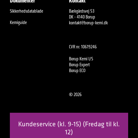
Dokumenter
Kontakt
Sikkerhedsdatablade
Bækgårdsvej 53
DK - 4140 Borup
Kemiguide
kontakt@borup-kemi.dk
CVR nr. 10619246
Borup Kemi I/S
Borup Expert
Borup ECO
©
2026
Kundeservice (kl. 9-15) (Fredag til kl.
12)