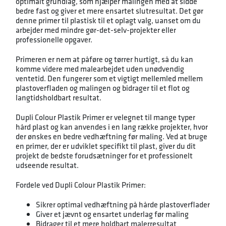
optimalt grundlag, som hjælper malingen med at sidde
bedre fast og giver et mere ensartet slutresultat. Det gør
denne primer til plastisk til et oplagt valg, uanset om du
arbejder med mindre gør-det-selv-projekter eller
professionelle opgaver.
Primeren er nem at påføre og tørrer hurtigt, så du kan
komme videre med malearbejdet uden unødvendig
ventetid. Den fungerer som et vigtigt mellemled mellem
plastoverfladen og malingen og bidrager til et flot og
langtidsholdbart resultat.
Dupli Colour Plastik Primer er velegnet til mange typer
hård plast og kan anvendes i en lang række projekter, hvor
der ønskes en bedre vedhæftning før maling. Ved at bruge
en primer, der er udviklet specifikt til plast, giver du dit
projekt de bedste forudsætninger for et professionelt
udseende resultat.
Fordele ved Dupli Colour Plastik Primer:
Sikrer optimal vedhæftning på hårde plastoverflader
Giver et jævnt og ensartet underlag før maling
Bidrager til et mere holdbart malerresultat