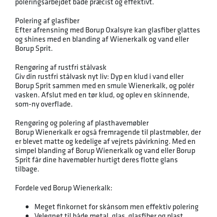
poleringsarbejdet både præcist og effektivt.
Polering af glasfiber
Efter afrensning med Borup Oxalsyre kan glasfiber glattes
og shines med en blanding af Wienerkalk og vand eller
Borup Sprit.
Rengøring af rustfri stålvask
Giv din rustfri stålvask nyt liv: Dyp en klud i vand eller
Borup Sprit sammen med en smule Wienerkalk, og polér
vasken. Afslut med en tør klud, og oplev en skinnende,
som-ny overflade.
Rengøring og polering af plasthavemøbler
Borup Wienerkalk er også fremragende til plastmøbler, der
er blevet matte og kedelige af vejrets påvirkning. Med en
simpel blanding af Borup Wienerkalk og vand eller Borup
Sprit får dine havemøbler hurtigt deres flotte glans
tilbage.
Fordele ved Borup Wienerkalk:
Meget finkornet for skånsom men effektiv polering
Velegnet til både metal, glas, glasfiber og plast