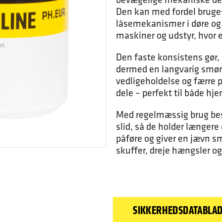
Den kan med fordel bruges
låsemekanismer i døre og 
maskiner og udstyr, hvor 
Den faste konsistens gør, 
dermed en langvarig smøri
vedligeholdelse og færre 
dele – perfekt til både h
Med regelmæssig brug bes
slid, så de holder længere
påføre og giver en jævn sm
skuffer, dreje hængsler og
SIKKERHEDSDATABLA