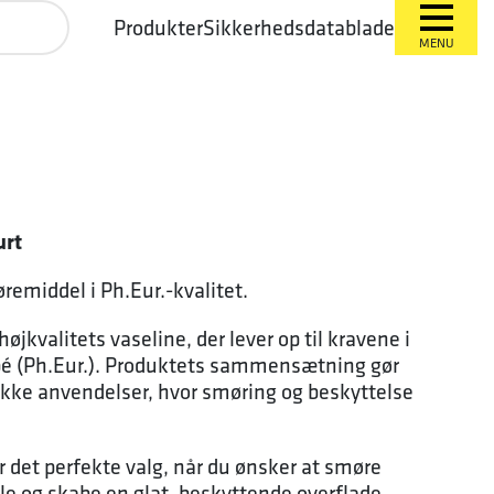
Produkter
Sikkerhedsdatablade
MENU
urt
remiddel i Ph.Eur.-kvalitet.
øjkvalitets vaseline, der lever op til kravene i
é (Ph.Eur.). Produktets sammensætning gør
række anvendelser, hvor smøring og beskyttelse
r det perfekte valg, når du ønsker at smøre
e og skabe en glat, beskyttende overflade.