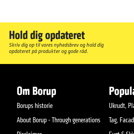
Hold dig opdateret
Skriv dig op til vores nyhedsbrev og hold dig
opdateret på produkter og gode råd.
Om Borup
Popul
Borups historie
Ukrudt, Pl
About Borup - Through generations
Tag, Faca