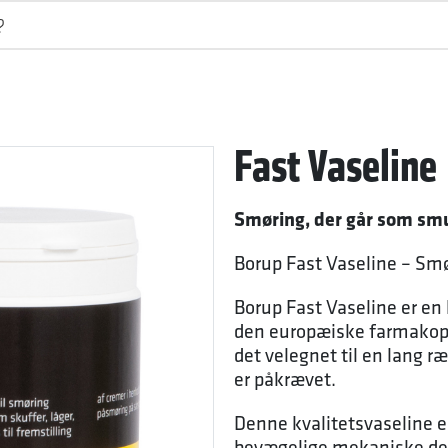
Fast Vaseline
Smøring, der går som sm
Borup Fast Vaseline – Smø
Borup Fast Vaseline er en h
den europæiske farmakop
det velegnet til en lang 
er påkrævet.
Denne kvalitetsvaseline e
bevægelige mekaniske del