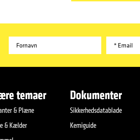
ære temaer
Dokumenter
anter & Plæne
Sikkerhedsdatablade
de & Kælder
Kemiguide