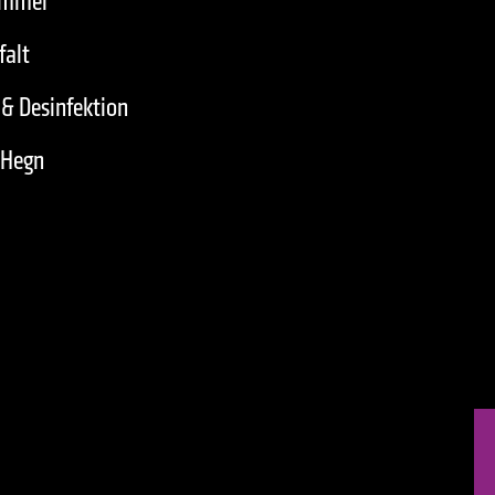
immel
falt
& Desinfektion
 Hegn