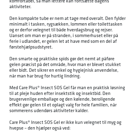
komfortabel, så man lettere kan fortsætte dagens
aktiviteter.
Den kompakte tube er nem at tage med overalt. Den fylder
minimalt i tasken, rygsækken, lommen eller toilettasken
og er derfor velegnet til både hverdagsbrug og rejser.
Uanset om man er på stranden, i sommerhuset eller på
ferie i udlandet, er gelen let at have med som en del af
førstehjælpsudstyret.
Den smarte og praktiske spids gør det nemt at påføre
gelen præcist på det område, hvor man er blevet stukket
eller bidt. Det sikrer en enkel og hygiejnisk anvendelse,
når man har brug for hurtig lindring.
Med Care Plus® Insect SOS Gel får man en praktisk løsning
til at pleje huden efter insektstik og insektbid. Den
brugervenlige emballage og den kølende, beroligende
effekt gør gelen til et oplagt valg for hele familien, når
sommerens udendørs aktiviteter kalder.
Care Plus® Insect SOS Gel er ikke kun velegnet til myg og
hvepse – den hjælper også ved: