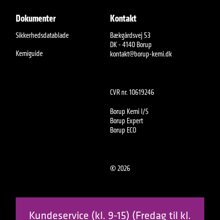
Dokumenter
Kontakt
Sikkerhedsdatablade
Bækgårdsvej 53
DK - 4140 Borup
Kemiguide
kontakt@borup-kemi.dk
CVR nr. 10619246
Borup Kemi I/S
Borup Expert
Borup ECO
©
2026
Kundeservice (kl. 9-15) (Fredag til kl.