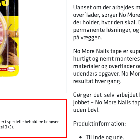
Uanset om der arbejdes me
overflader, sørger No More
der holder, hvor den skal. 
permanente løsninger, og
på væggen.
No More Nails tape er su
hurtigt og nemt monteres 
materialer og overflader o
udendørs opgaver. No More 
resultat hver gang.
Gør gør-det-selv-arbejdet
jobbet – No More Nails tap
uden bøvl.
ler i specielle beholdere behøver
Produktinformation:
l 3 (3).
Til inde og ude.