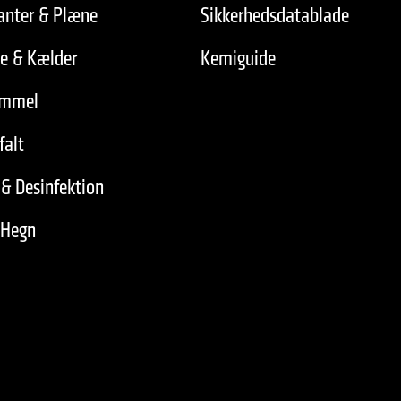
anter & Plæne
Sikkerhedsdatablade
de & Kælder
Kemiguide
immel
falt
& Desinfektion
 Hegn