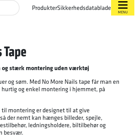
Produkter
Sikkerhedsdatablade
MENU
s Tape
m og stærk montering uden værktøj
ruer og søm. Med No More Nails tape får man en
il hurtig og enkel montering i hjemmet, på
il montering er designet til at give
 så der nemt kan hænges billeder, spejle,
estilbehør, ledningsholdere, biltilbehør og
n besvær.