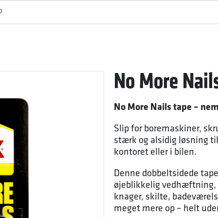
No More Nail
No More Nails tape – ne
Slip for boremaskiner, sk
stærk og alsidig løsning t
kontoret eller i bilen.
Denne dobbeltsidede tape t
øjeblikkelig vedhæftning,
knager, skilte, badeværels
meget mere op – helt ude