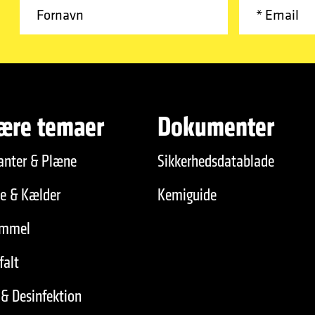
ære temaer
Dokumenter
anter & Plæne
Sikkerhedsdatablade
de & Kælder
Kemiguide
immel
falt
& Desinfektion