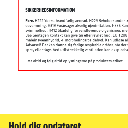
SIKKERHEDSINFORMATION
Fare.
H222 Yderst brandfarlig aerosol. H229 Beholder under t
opvarmning. H319 Forårsager alvorlig øjenirritation. H336 Kan
svimmelhed. H412 Skadelig for vandlevende organismer, med
066 Gentagen kontakt kan give tør eller revnet hud. EUH 208
maleinsyreanhydrid, 4-morpholincarbaldehyd. Kan udløse all
Advarsel! Der kan danne sig farlige respirable dråber, når de
spray eller tåge. Ved utilstrækkelig ventilation kan eksplos
Læs altid og følg altid oplysningerne på produktets etiket.
Hold dig opdateret