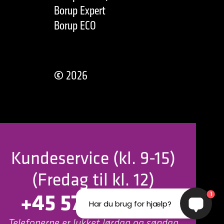
Borup Expert
Borup ECO
©
2026
Kundeservice (kl. 9-15)
(Fredag til kl. 12)
+45 57 56 00 20
1
Har du brug for hjælp?
Telefonerne er lukket lørdag og søndag