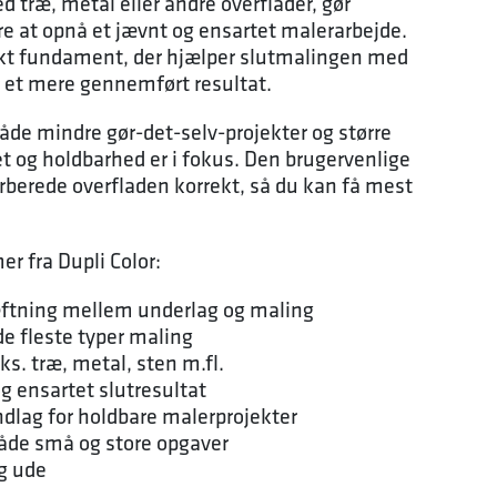
 træ, metal eller andre overflader, gør
re at opnå et jævnt og ensartet malerarbejde.
kt fundament, der hjælper slutmalingen med
r et mere gennemført resultat.
både mindre gør-det-selv-projekter og større
t og holdbarhed er i fokus. Den brugervenlige
orberede overfladen korrekt, så du kan få mest
er fra Dupli Color:
æftning mellem underlag og maling
 fleste typer maling
ks. træ, metal, sten m.fl.
og ensartet slutresultat
ndlag for holdbare malerprojekter
åde små og store opgaver
g ude