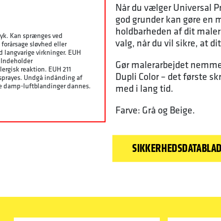
Når du vælger Universal Pr
god grunder kan gøre en 
holdbarheden af dit malera
ryk. Kan sprænges ved
valg, når du vil sikre, at d
 forårsage sløvhed eller
 langvarige virkninger. EUH
 Indeholder
Gør malerarbejdet nemmer
ergisk reaktion. EUH 211
Dupli Color – det første sk
r sprayes. Undgå indånding af
ive damp-luftblandinger dannes.
med i lang tid.
Farve: Grå og Beige.
SIKKERHEDSDATABLA