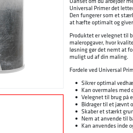
Uanset om du arbejder med
Universal Primer det lette
Den fungerer som et stær
at hæfte optimalt og give
Produktet er velegnet til 
maleropgaver, hvor kvalite
løsning gør det nemt at f
muligt ud af din maling.
Fordele ved Universal Prim
Sikrer optimal vedh
Kan overmales med de
Velegnet til brug på e
Bidrager til et jævnt 
Skaber et stærkt gru
Nem at anvende til b
Kan anvendes inde o