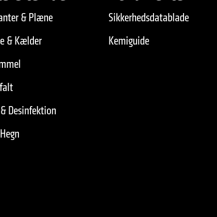
anter & Plæne
Sikkerhedsdatablade
de & Kælder
Kemiguide
immel
falt
& Desinfektion
 Hegn