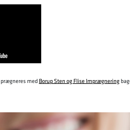
imprægneres med
Borup Sten og Flise Imprægnering
bage