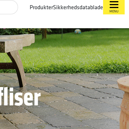
Produkter
Sikkerhedsdatablade
MENU
fliser