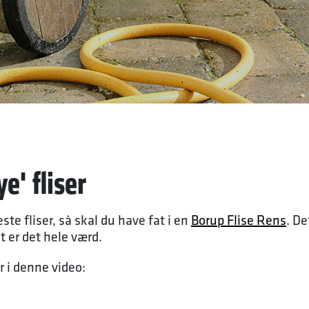
ye' fliser
ste fliser, så skal du have fat i en
Borup Flise Rens
. De
t er det hele værd.
 i denne video: