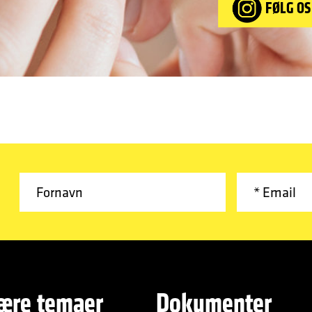
FØLG OS
ære temaer
Dokumenter