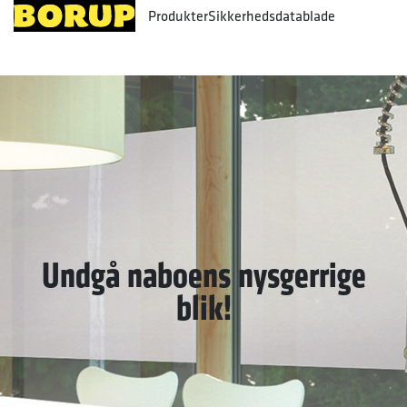
Produkter
Sikkerhedsdatablade
Undgå naboens nysgerrige
blik!