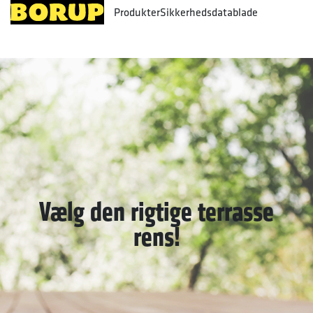
Produkter
Sikkerhedsdatablade
Vælg den rigtige terrasse
rens!