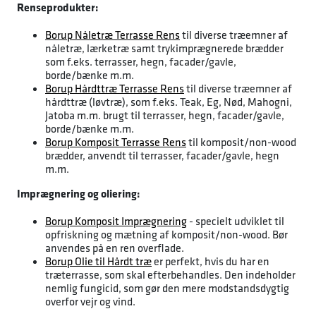
Renseprodukter:
Borup Nåletræ Terrasse Rens
til diverse træemner af
nåletræ, lærketræ samt trykimprægnerede brædder
som f.eks. terrasser, hegn, facader/gavle,
borde/bænke m.m.
Borup Hårdttræ Terrasse Rens
til diverse træemner af
hårdttræ (løvtræ), som f.eks. Teak, Eg, Nød, Mahogni,
Jatoba m.m. brugt til terrasser, hegn, facader/gavle,
borde/bænke m.m.
Borup Komposit Terrasse Rens
til komposit/non-wood
brædder, anvendt til terrasser, facader/gavle, hegn
m.m.
Imprægnering og oliering:
Borup Komposit Imprægnering
- specielt udviklet til
opfriskning og mætning af komposit/non-wood. Bør
anvendes på en ren overflade.
Borup Olie til Hårdt træ
er perfekt, hvis du har en
træterrasse, som skal efterbehandles. Den indeholder
nemlig fungicid, som gør den mere modstandsdygtig
overfor vejr og vind.